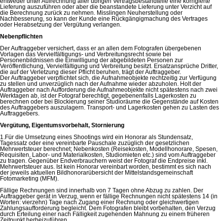
entweder unter Aufrechnung aller übrigen Vertragsbestandteile eine korrigierte
Lieferung auszuführen oder aber die beanstandete Lieferung unter Verzicht auf
die Berechnung zurück zu nehmen. Misslingen Neuherstellung oder
Nachbesserung, so kann der Kunde eine Rückgängigmachung des Vertrages
oder Herabsetzung der Vergütung verlangen.
Nebenpflichten
Der Auftraggeber versichert, dass er an allen dem Fotografen übergebenen
Vorlagen das Vervielfältigungs- und Verbreitungsrecht sowie bei
Personenbildnissen die Einwilligung der abgebildeten Personen zur
Veröffentlichung, Vervielfältigung und Verbreitung besitzt. Ersatzansprüche Dritter,
die auf der Verletzung dieser Pflicht beruhen, trägt der Auftraggeber.
Der Auftraggeber verpflichtet sich, die Aufnahmeobjekte rechtzeitig zur Verfügung
zu stellen und unverzüglich nach der Aufnahme wieder abzuholen. Holt der
Auftraggeber nach Aufforderung die Aufnahmeobjekte nicht spätestens nach zwei
Werktagen ab, ist der Fotograf berechtigt, gegebenenfalls Lagerkosten zu
berechnen oder bei Blockierung seiner Studioräume die Gegenstände auf Kosten
des Auftraggebers auszulagern. Transport- und Lagerkosten gehen zu Lasten des
Auftraggebers.
Vergütung, Eigentumsvorbehalt, Stornierung
1.Für die Umsetzung eines Shootings wird ein Honorar als Stundensatz,
Tagessatz oder eine vereinbarte Pauschale zuzüglich der gesetzlichen
Mehrwertsteuer berechnet; Nebenkosten (Reisekosten, Modellhonorare, Spesen,
Requisiten, Labor- und Materialkosten, Studiomieten etc.) sind vom Auftraggeber
zu tragen. Gegenüber Endverbrauchern weist der Fotograf die Endpreise inkl.
Mehrwertsteuer aus. Ist kein Honorar vereinbart worden, bestimmt es sich nach
der jeweils aktuellen Bildhonorarübersicht der Mittelstandsgemeinschaft
Fotomarketing (MFM).
Fällige Rechnungen sind innerhalb von 7 Tagen ohne Abzug zu zahlen. Der
Auftraggeber gerät in Verzug, wenn er fällige Rechnungen nicht spätestens 14 (in
Worten: vierzehn) Tage nach Zugang einer Rechnung oder gleichwertigen
Zahlungsaufforderung begleicht. Dem Fotografen bleibt vorbehalten, den Verzug
durch Erteilung einer nach Fälligkeit zugehenden Mahnung zu einem früheren
Zeitpunkt herbeizuführen.