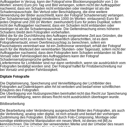
Auftraggeber in Verzug, kann der Fotograf eine Blockierungsgebühr von 1 (in
Worten: einem) Euro pro Tag und Bild verlangen, sofern nicht der Auftraggeber
nachweist, dass ein Schaden nicht entstanden oder niedriger ist als die
Schadenspauschale. Bei Verlust oder Beschädigung, die eine weitere
Verwendung der Bilder ausschließt, kann der Fotograf Schadenersatz verlangen.
Der Schadenersatz beträgt mindestens 1000 (in Worten: eintausend) Euro für
jedes Original und 200 (in Worten: zweihundert) Euro für jedes Duplikat, sofern
nicht der Auftraggeber nachweist, dass ein Schaden nicht entstanden oder
niedriger ist als die Schadenspauschale. Die Geltendmachung eines höheren
Schadens bleibt dem Fotografen vorbehalten.
Wird die für die Durchführung des Auftrages vorgesehene Zeit aus Gründen, die
der Fotograf nicht zu vertreten hat, wesentlich überschritten, ist es dem
Fotografenerlaubt, einen Overtimezuschlag zu berechnen, sofern ein
Pauschalpreis vereinbart war. Ist ein Zeithonorar vereinbart, erhält der Fotograf
auch für die Wartezeit den vereinbarten Stunden- oder Tagessatz, sofern nicht der
Auftraggeber nachweist, dass dem Fotografen kein Schaden entstanden ist. Bei
Vorsatz oder Fahrlässigkeit des Auftraggebers kann der Fotograf
Schadensersatzansprüche geltend machen.
Liefertermine für Lichtbilder sind nur dann verbindlich, wenn sie ausdrücklich vom
Fotografen bestätigt worden sind. Der Fotograf haftet für Fristüberschreitung nur
bei Vorsatz und grober Fahrlässigkeit.
Digitale Fotografie
Die Digitalisierung, Speicherung und Vervielfältigung der Lichtbilder des
Fotografen auf Datenträgern aller Art ist verboten und bedarf einer schriftlichen
Erlaubnis des Fotografen.
Die Übertragung von Nutzungsrechten beinhaltet nicht das Recht zur Speicherung
und Vervielfältigung, wenn dieses Recht nicht ausdrücklich übertragen wurde.
Bildbearbeitung
Die Bearbeitung oder Veränderung ausgesuchter Bilder des Fotografen, als auch
die Verbreitung, analog oder digital, ist nich erlaubt und bedarf der vorherigen
Zustimmung des Fotografen. Entsteht durch Foto-Composing, Montage oder
sonstige elektronische Manipulation ein neues Werk, ist dieses mit [M] zu
kennzeichnen. Die Urheber der verwendeten Werke und der Urheber des neuen