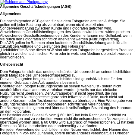
Allgemeine Geschäftsbedingungen (AGB)
Allgemeines
Die nachfolgenden AGB gelten für alle dem Fotografen erteilten Aufträge. Sie
gelten mit jeder Buchung als vereinbart, wenn nicht explizit eine
Sondervereinbarung zwischen Kunde und Fotografen getroffen wird.
Abweichenden Geschäftsbedingungen des Kunden wird hiermit widersprochen.
Abweichende Geschäftsbedingungen des Kunden erlangen nur Gültigkeit, wenn
sie durch den Fotografen schriftlich anerkannt werden (Nutzungsverttrag).
Die AGB gelten im Rahmen einer laufenden Geschäftsbeziehung auch für alle
zukünftigen Aufträge und Leistungen des Fotografen.
„Lichtbilder“ im Sinne dieser AGB sind alle vom Fotografen hergestellten Produkte,
gleich in welcher technischen Form oder in welchem Medium sie erstellt wurden
oder vorliegen.
Urheberrecht
Dem Fotografen steht das uneingeschränkte Urheberrecht an seinen Lichtbildern
nach Maßgabe des Urheberrechtsgesetzes zu.
Die vom Fotografen hergestellten Lichtbilder sind grundsätzlich nur für den
eigenen Gebrauch des Auftraggebers bestimmt.
Überträgt der Fotograf Nutzungsrechte an seinen Werken, ist - sofern nicht
ausdrücklich etwas anderes vereinbart wurde - jeweils nur das einfache
Nutzungsrecht übertragen. Der Auftraggeber ist nicht berechtigt, die ihm
eingeräumten Nutzungsrechte ganz oder teilweise auf Dritte, auch nicht auf
andere Konzern- oder Tochterunternehmen, zu übertragen. Eine Weitergabe von
Nutzungsrechten bedarf der besonderen schriftlichen Vereinbarung.
Die Nutzungsrechte gehen erst über nach vollständiger Bezahlung des Honorars
an den Fotografen.
Der Besteller eines Bildes i.S. vom § 60 UrhG hat kein Recht, das Lichtbild zu
vervielfältigen und zu verbreiten, wenn nicht die entsprechenden Nutzungsrechte
übertragen worden sind. § 60 UrhG wird ausdrücklich wiedersprochen. Er hat kein
Recht das Bild zu bearbeiten oder anderweitig zu verändern.
Bei jeder Verwertung der Lichtbilder ist der Nutzer verpflichtet, den Namen des
Fotografen in Vor- und Zunamen, sofern nichts anderes vereinbart, als Urheber