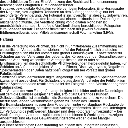
des Lichtbildes zu führen. Eine Verletzung des Rechts auf Namensnennung
berechtigt den Fotografen zum Schadensersatz.
Negative, bzw. digitale Rohdaten verbleiben beim Fotografen. Eine Herausgabe
der Negative, bzw. digitalen Rohdaten an den Auftraggeber erfolgt nur bei
gesonderter Vereinbarung. Der Fotograf ist nicht verpflichtet diese aufzubewahren,
wenn das Bildmaterial an den Kunden auf einem elektronischen Datenträger
ausgehändigt wurde. Die Veröffentlichung von digitalen Rohdaten ist
grundsätzlich untersagt. Unbefugte Veröffentlichung berechtigt den Fotografen
zum Schadensersatz. Dieser bestimmt sich nach der jeweils aktuellen
Bildhonorarübersicht der Mittelstandsgemeinschaft Fotomarketing (MFM).
Haftung
Für die Verletzung von Pflichten, die nicht in unmittelbarem Zusammenhang mit
wesentlichen Vertragspflichten stehen, haftet der Fotograf für sich und seine
Erfüllungsgehilfen nur bei Vorsatz und grober Fahrlässigkeit. Er haftet ferner für
Schäden aus der Verletzung des Lebens, des Körpers oder der Gesundheit sowie
aus der Verletzung wesentlicher Vertragspflichten, die er oder seine
Erfüllungsgehilfen durch schuldhafte Pflichtverletzungen herbeigeführt haben. Für
Schäden an Aufnahmeobjekten, Vorlagen, Filmen, Displays, Layouts, Negativen,
Speichermedien oder Daten haftet der Fotograf nur bei Vorsatz und grober
Fahrlässigkeit.
Sämtliche Lichtbilder werden digital angefertigt und auf digitalen Speichermedien
(zwischen-) gespeichert. Für Schäden, die aus dem Verlust oder der Fehlfunktion
dieser Speichermedien resultieren, haftet der Fotograf nur bei Vorsatz oder grober
Fahrlässigkeit.
Der Versand der vom Fotografen angefertigten Lichtbilder und/oder Datenträger
auf dem die Bildnisse gespeichert sind, erfolgt auf Gefahr des Kunden.
Selbstverständlich ist es möglich, die Sendung entsprechend zu versichern. Die
hierfür anfallenden Versandkosten gehen zu Lasten des Kunden.
Bei Beanstandungen müssen dem Fotografen, unter vollständiger Rückgabe der
reklamierten Lieferung, sämtliche zum Auftrag gehörenden Bilder und Unterlagen
zur Verfügung gestellt werden. Mängel sind dem Fotografen unverzüglich – bei
Auslieferung der Arbeiten – spätestens jedoch binnen 5 Werktagen anzuzeigen.
Andernfalls sind etwaige Gewährleistungsrechte wegen dieser Mängel
ausgeschlossen.
Bei einer berechtigten Beanstandung bleibt dem des Fotografen überlassen,