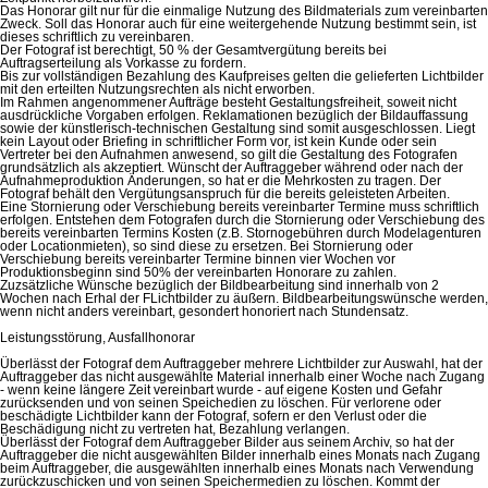
Das Honorar gilt nur für die einmalige Nutzung des Bildmaterials zum vereinbarten
Zweck. Soll das Honorar auch für eine weitergehende Nutzung bestimmt sein, ist
dieses schriftlich zu vereinbaren.
Der Fotograf ist berechtigt, 50 % der Gesamtvergütung bereits bei
Auftragserteilung als Vorkasse zu fordern.
Bis zur vollständigen Bezahlung des Kaufpreises gelten die gelieferten Lichtbilder
mit den erteilten Nutzungsrechten als nicht erworben.
Im Rahmen angenommener Aufträge besteht Gestaltungsfreiheit, soweit nicht
ausdrückliche Vorgaben erfolgen. Reklamationen bezüglich der Bildauffassung
sowie der künstlerisch-technischen Gestaltung sind somit ausgeschlossen. Liegt
kein Layout oder Briefing in schriftlicher Form vor, ist kein Kunde oder sein
Vertreter bei den Aufnahmen anwesend, so gilt die Gestaltung des Fotografen
grundsätzlich als akzeptiert. Wünscht der Auftraggeber während oder nach der
Aufnahmeproduktion Änderungen, so hat er die Mehrkosten zu tragen. Der
Fotograf behält den Vergütungsanspruch für die bereits geleisteten Arbeiten.
Eine Stornierung oder Verschiebung bereits vereinbarter Termine muss schriftlich
erfolgen. Entstehen dem Fotografen durch die Stornierung oder Verschiebung des
bereits vereinbarten Termins Kosten (z.B. Stornogebühren durch Modelagenturen
oder Locationmieten), so sind diese zu ersetzen. Bei Stornierung oder
Verschiebung bereits vereinbarter Termine binnen vier Wochen vor
Produktionsbeginn sind 50% der vereinbarten Honorare zu zahlen.
Zuzsätzliche Wünsche bezüglich der Bildbearbeitung sind innerhalb von 2
Wochen nach Erhal der FLichtbilder zu äußern. Bildbearbeitungswünsche werden,
wenn nicht anders vereinbart, gesondert honoriert nach Stundensatz.
Leistungsstörung, Ausfallhonorar
Überlässt der Fotograf dem Auftraggeber mehrere Lichtbilder zur Auswahl, hat der
Auftraggeber das nicht ausgewählte Material innerhalb einer Woche nach Zugang
- wenn keine längere Zeit vereinbart wurde - auf eigene Kosten und Gefahr
zurücksenden und von seinen Speichedien zu löschen. Für verlorene oder
beschädigte Lichtbilder kann der Fotograf, sofern er den Verlust oder die
Beschädigung nicht zu vertreten hat, Bezahlung verlangen.
Überlässt der Fotograf dem Auftraggeber Bilder aus seinem Archiv, so hat der
Auftraggeber die nicht ausgewählten Bilder innerhalb eines Monats nach Zugang
beim Auftraggeber, die ausgewählten innerhalb eines Monats nach Verwendung
zurückzuschicken und von seinen Speichermedien zu löschen. Kommt der