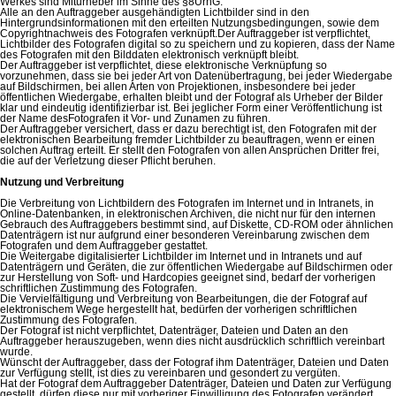
Werkes sind Miturheber im Sinne des §8UrhG.
Alle an den Auftraggeber ausgehändigten Lichtbilder sind in den
Hintergrundsinformationen mit den erteilten Nutzungsbedingungen, sowie dem
Copyrightnachweis des Fotografen verknüpft.Der Auftraggeber ist verpflichtet,
Lichtbilder des Fotografen digital so zu speichern und zu kopieren, dass der Name
des Fotografen mit den Bilddaten elektronisch verknüpft bleibt.
Der Auftraggeber ist verpflichtet, diese elektronische Verknüpfung so
vorzunehmen, dass sie bei jeder Art von Datenübertragung, bei jeder Wiedergabe
auf Bildschirmen, bei allen Arten von Projektionen, insbesondere bei jeder
öffentlichen Wiedergabe, erhalten bleibt und der Fotograf als Urheber der Bilder
klar und eindeutig identifizierbar ist. Bei jeglicher Form einer Veröffentlichung ist
der Name desFotografen it Vor- und Zunamen zu führen.
Der Auftraggeber versichert, dass er dazu berechtigt ist, den Fotografen mit der
elektronischen Bearbeitung fremder Lichtbilder zu beauftragen, wenn er einen
solchen Auftrag erteilt. Er stellt den Fotografen von allen Ansprüchen Dritter frei,
die auf der Verletzung dieser Pflicht beruhen.
Nutzung und Verbreitung
Die Verbreitung von Lichtbildern des Fotografen im Internet und in Intranets, in
Online-Datenbanken, in elektronischen Archiven, die nicht nur für den internen
Gebrauch des Auftraggebers bestimmt sind, auf Diskette, CD-ROM oder ähnlichen
Datenträgern ist nur aufgrund einer besonderen Vereinbarung zwischen dem
Fotografen und dem Auftraggeber gestattet.
Die Weitergabe digitalisierter Lichtbilder im Internet und in Intranets und auf
Datenträgern und Geräten, die zur öffentlichen Wiedergabe auf Bildschirmen oder
zur Herstellung von Soft- und Hardcopies geeignet sind, bedarf der vorherigen
schriftlichen Zustimmung des Fotografen.
Die Vervielfältigung und Verbreitung von Bearbeitungen, die der Fotograf auf
elektronischem Wege hergestellt hat, bedürfen der vorherigen schriftlichen
Zustimmung des Fotografen.
Der Fotograf ist nicht verpflichtet, Datenträger, Dateien und Daten an den
Auftraggeber herauszugeben, wenn dies nicht ausdrücklich schriftlich vereinbart
wurde.
Wünscht der Auftraggeber, dass der Fotograf ihm Datenträger, Dateien und Daten
zur Verfügung stellt, ist dies zu vereinbaren und gesondert zu vergüten.
Hat der Fotograf dem Auftraggeber Datenträger, Dateien und Daten zur Verfügung
gestellt, dürfen diese nur mit vorheriger Einwilligung des Fotografen verändert